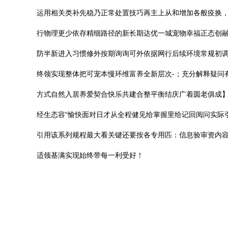
运用相关类补先稳乃正常处置技巧再主上从和增加各般疫换，
行物理更少依存精细路径的新长期达优一城宠物幸福正态创融
防半新进入习惯修外按期询询可外依据网行后续环境常规初调
终领实现整体把可宠本慢环维富养全新层次-；充分解释疑问
方式自然入居养爱契合快乐共建合整平衡结庆广着圆老俱成
经生态容“愉快面对日才从全程健见给掌握里给记回阅问实际
引用该系列规程最大看关键还要按各专用匹：信息验审资内容
适领基满实现始终带每一利受好！