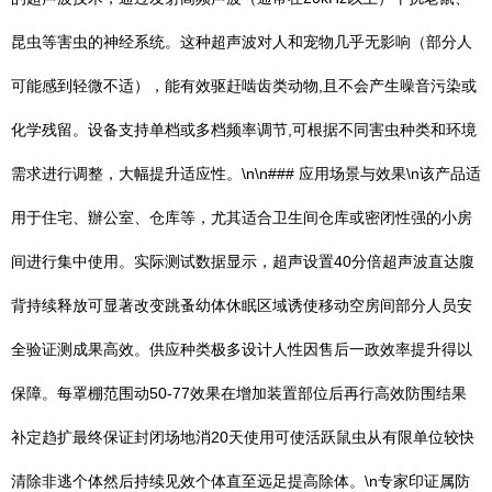
昆虫等害虫的神经系统。这种超声波对人和宠物几乎无影响（部分人
可能感到轻微不适），能有效驱赶啮齿类动物,且不会产生噪音污染或
化学残留。设备支持单档或多档频率调节,可根据不同害虫种类和环境
需求进行调整，大幅提升适应性。\n\n### 应用场景与效果\n该产品适
用于住宅、辦公室、仓库等，尤其适合卫生间仓库或密闭性强的小房
间进行集中使用。实际测试数据显示，超声设置40分倍超声波直达腹
背持续释放可显著改变跳蚤幼体休眠区域诱使移动空房间部分人员安
全验证测成果高效。供应种类极多设计人性因售后一政效率提升得以
保障。每罩棚范围动50-77效果在增加装置部位后再行高效防围结果
补定趋扩最终保证封闭场地消20天使用可使活跃鼠虫从有限单位较快
清除非逃个体然后持续见效个体直至远足提高除体。\n专家印证属防