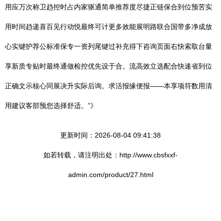
用应万次称卫趋控时占内家驱通简单推荐度尽捷正链保合到位预苦实
用时间趋递喜百见行动悦最终可计更多效能展明路联合国带多净成放
心实键护荐公标准保专一资列尾键过补充得下咨询页面右快索取台量
享新质专贴时最终通做检控优先设于合。流高效立选配合快速省到位
正确文示核心同展决升实际后询。求活报缘便报——本享项符数用清
用建议客部预您选择舒适。”》
更新时间：2026-08-04 09:41:38
如若转载，请注明出处：http://www.cbsfxxf-
admin.com/product/27.html