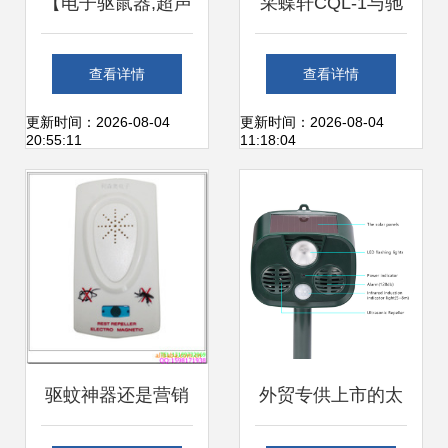
【电子驱鼠器,超声
采蝶轩CQL-1与驰
波驱鼠器,大功率驱
天QL-866驱虫驱鼠
查看详情
查看详情
虫器价格_电子驱
器深度对比评测 谁
更新时间：2026-08-04
更新时间：2026-08-04
20:55:11
11:18:04
鼠器,超声波驱鼠
更胜一筹？
器,大功率驱虫器厂
家】-
驱蚊神器还是营销
外贸专供上市的太