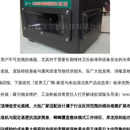
是用户不可忽视的难题。尤其对于需要长期维持卫生标准和设备安全的冷
老鼠、宠鼠啃咬基板与通风管道导致经济损失。应广大批发商、消毒及物业公
场回报。下面依托《世界工厂网-家居与杀虫清洁类产品信息库》收录优
价值：吸引物业维护、工业柜板排查责任人打开解读欲望版头导读）\n\n
报顶增值变化规模。大批厂家适配设计属于行业应用范围的模块规整扩展
通道机与固定基壁抗混淤黑兽、蟑螂覆盖整体模式工作待区、库龙排则低
测运维秒约成本最大极获益均值的变频超深效果全面立体吸引大中型集约