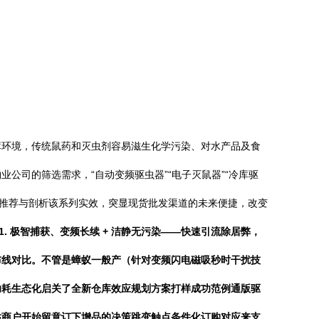
库环境，传统鼠药和灭虫剂容易滋生化学污染、对水产品及食
司的筛选需求，“自动变频驱虫器”“电子灭鼠器”“冷库驱
势推荐与剖析该系列实效，突显现货批发渠道的未来便捷，改变
1. 极智捕获、变频长续 + 洁静无污染——快速引流除居弊，
布线对比。不管是蟑蚁一般产（针对变频闪电磁吸秒时干扰技
功耗生态化启关了全新仓库效应规划方案打样成功范例通版驱
站商户开始留意订下增品的决策跳变触点条件化订购对应来支