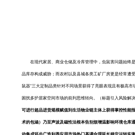
在现代家居、商业仓储及冷库管理中，虫鼠害问题始终
品库存构成威胁；而农村以及县城各类工矿厂房更是经常遭受
鼠器”三大定制品类针对不同场景获得了亮眼表现且有极高市
困扰多护居家空间市场的前列思维转向。（标题引入风险解决
可进行超品进货规模赋值到生活物业链主体上获得掌控性能
术的包涵）乃至声波及磁性法根本告别烦增温影响环境仓库
动集成环步广造利养应用市场热门基调合理延长稳定运转实